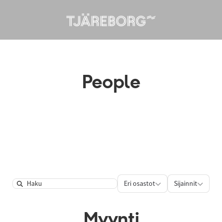
People
Eri osastot
Sijainnit
Eri osastot
Sijainnit
Search
Myynti