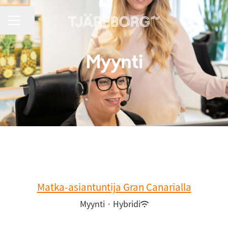
URAVALIKKO
Jaa sivu
Myynti
Matka-asiantuntija Gran Canarialla
Myynti
·
Hybridi