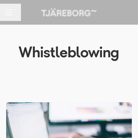
URAVALIKKO
Jaa sivu
Whistleblowing